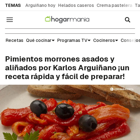
common.go-to-content
TEMAS
Arguiñano hoy
Helados caseros
Crema pastelera
Ta
Navegación
Recetas
Recetas
Qué cocinar
Programas TV
Cocineros
Consejos
Pimientos morrones asados y
aliñados por Karlos Arguiñano ¡un
receta rápida y fácil de preparar!