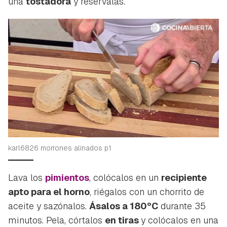
una
tostadora
y resérvalas.
karl6826 morrones alinados p1
Lava los
pimientos
, colócalos en un
recipiente
apto para el horno
, riégalos con un chorrito de
aceite y sazónalos.
Ásalos a 180ºC
durante 35
minutos. Pela, córtalos
en tiras
y colócalos en una