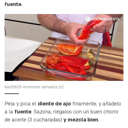
fuente
.
Guardar como favorito
Contenido enviado
Para poder guardar como favorito, primero has de
Gracias por suscribirte a nuestro boletín.
iniciar sesión con tu cuenta de Hogarmanía.
ACEPTAR
INICIAR SESIÓN
CANCELAR
karl6826 morrones alinados p2
Pela y pica el
diente de ajo
finamente, y añádelo
a la
fuente
. Sazona, riégalos con un buen chorro
de aceite (3 cucharadas)
y mezcla bien
.