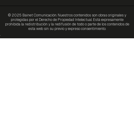
© 2025 Bainet Comunicación. Nuestros contenidos son obras originales y
protegidas por el Derecho de Propiedad Intelectual. Está expresamente
prohibida la redistribución y la redifusión de todo o parte de los contenidos de
esta web sin su previo y expreso consentimiento.