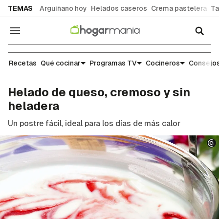
common.go-to-content
TEMAS
Arguiñano hoy
Helados caseros
Crema pastelera
Ta
Navegación
Recetas
Recetas
Qué cocinar
Programas TV
Cocineros
Consejos
Helado de queso, cremoso y sin
heladera
Un postre fácil, ideal para los días de más calor