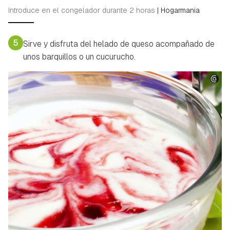
Contenido enviado
Introduce en el congelador durante 2 horas
|
Hogarmania
Para poder guardar como favorito, primero has de
Gracias por suscribirte a nuestro boletín.
iniciar sesión con tu cuenta de Hogarmanía.
5
Sirve y disfruta del helado de queso acompañado de
ACEPTAR
unos barquillos o un cucurucho.
INICIAR SESIÓN
CANCELAR