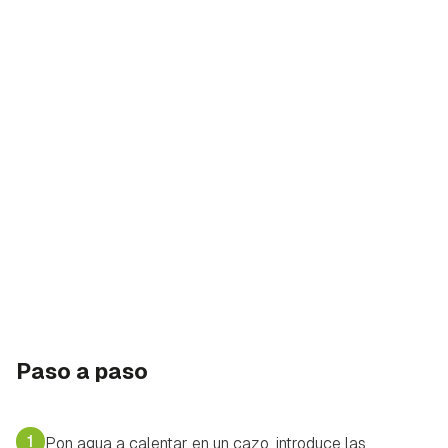
Paso a paso
1
Pon agua a calentar en un cazo, introduce las