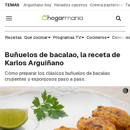
common.go-to-content
TEMAS
Arguiñano hoy
Helados caseros
Crema pastelera
Ta
Navegación
Recetas
Recetas
Qué cocinar
Programas TV
Cocineros
Consejos
Buñuelos de bacalao, la receta de
Karlos Arguiñano
Cómo preparar los clásicos buñuelos de bacalao
crujientes y esponjosos paso a paso.