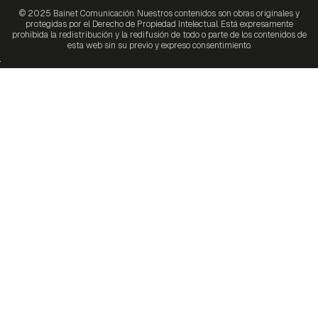
© 2025 Bainet Comunicación. Nuestros contenidos son obras originales y
protegidas por el Derecho de Propiedad Intelectual. Está expresamente
prohibida la redistribución y la redifusión de todo o parte de los contenidos de
esta web sin su previo y expreso consentimiento.