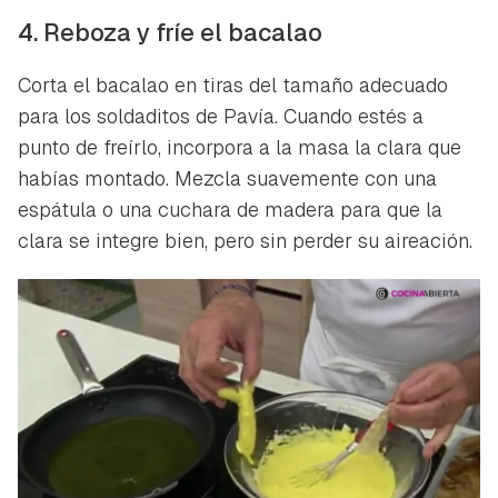
Contenido enviado
4. Reboza y fríe el bacalao
Para poder guardar como favorito, primero has de
Gracias por suscribirte a nuestro boletín.
iniciar sesión con tu cuenta de Hogarmanía.
Corta el bacalao en tiras del tamaño adecuado
ACEPTAR
para los soldaditos de Pavía. Cuando estés a
INICIAR SESIÓN
CANCELAR
punto de freírlo, incorpora a la masa la clara que
habías montado. Mezcla suavemente con una
espátula o una cuchara de madera para que la
clara se integre bien, pero sin perder su aireación.