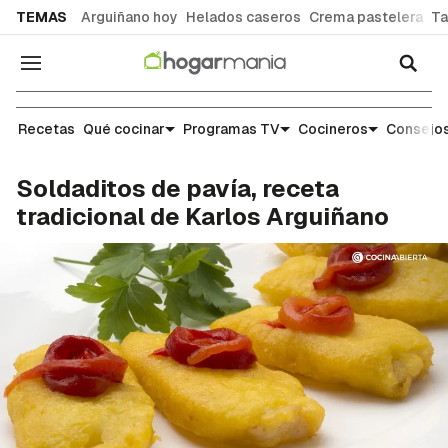
common.go-to-content
TEMAS
Arguiñano hoy
Helados caseros
Crema pastelera
Ta
Navegación
Recetas
Recetas
Qué cocinar
Programas TV
Cocineros
Consejos
Soldaditos de pavía, receta
tradicional de Karlos Arguiñano