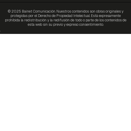
© 2025 Bainet Comunicación. Nuestros contenidos son obras originales y
protegidas por el Derecho de Propiedad Intelectual. Está expresamente
prohibida la redistribución y la redifusión de todo o parte de los contenidos de
esta web sin su previo y expreso consentimiento.