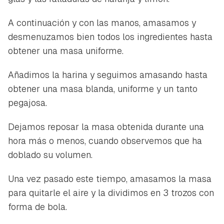
A continuación y con las manos, amasamos y
desmenuzamos bien todos los ingredientes hasta
obtener una masa uniforme.
Añadimos la harina y seguimos amasando hasta
obtener una masa blanda, uniforme y un tanto
Guardar como favorito
Contenido enviado
pegajosa.
Para poder guardar como favorito, primero has de
Gracias por suscribirte a nuestro boletín.
iniciar sesión con tu cuenta de Hogarmanía.
Dejamos reposar la masa obtenida durante una
hora más o menos, cuando observemos que ha
ACEPTAR
INICIAR SESIÓN
CANCELAR
doblado su volumen.
Una vez pasado este tiempo, amasamos la masa
para quitarle el aire y la dividimos en 3 trozos con
forma de bola.