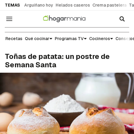
common.go-to-content
TEMAS
Arguiñano hoy
Helados caseros
Crema pastelera
Ta
Navegación
Recetas
Recetas
Qué cocinar
Programas TV
Cocineros
Consejos
Toñas de patata: un postre de
Semana Santa