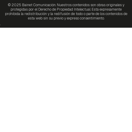
© 2025 Bainet Comunicación. Nuestros contenidos son obras originales y
protegidas por el Derecho de Propiedad Intelectual. Está expresamente
prohibida la redistribución y la redifusión de todo o parte de los contenidos de
esta web sin su previo y expreso consentimiento.