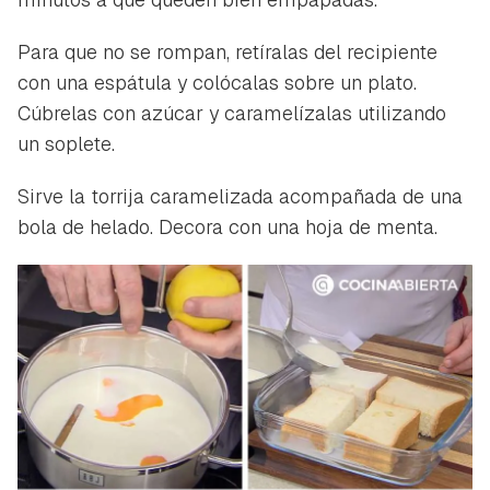
Para poder guardar como favorito, primero has de
Gracias por suscribirte a nuestro boletín.
Para que no se rompan, retíralas del recipiente
iniciar sesión con tu cuenta de Hogarmanía.
con una espátula y colócalas sobre un plato.
ACEPTAR
INICIAR SESIÓN
CANCELAR
Cúbrelas con azúcar y caramelízalas utilizando
un soplete.
Sirve la torrija caramelizada acompañada de una
bola de helado. Decora con una hoja de menta.