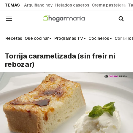
common.go-to-content
TEMAS
Arguiñano hoy
Helados caseros
Crema pastelera
Ta
Navegación
Recetas
Recetas
Qué cocinar
Programas TV
Cocineros
Consejos
Torrija caramelizada (sin freír ni
rebozar)