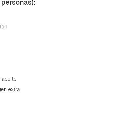
 personas):
lón
 aceite
gen extra