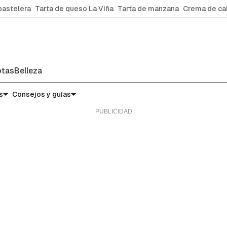
pastelera
Tarta de queso La Viña
Tarta de manzana
Crema de ca
tas
Belleza
s
Consejos y guías