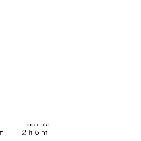
Tiempo total
 m
2 h 5 m