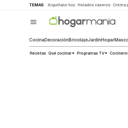
common.go-to-content
TEMAS
Arguiñano hoy
Helados caseros
Crema 
Navegación
Cocina
Decoración
Bricolaje
Jardín
Hogar
Masco
Recetas
Recetas
Qué cocinar
Programas TV
Cocinero