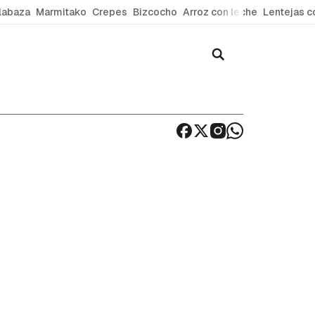
labaza
Marmitako
Crepes
Bizcocho
Arroz con leche
Lentejas c