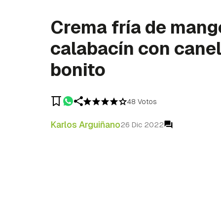
Crema fría de mang
calabacín con cane
bonito
48 Votos
Karlos Arguiñano
26 Dic 2022