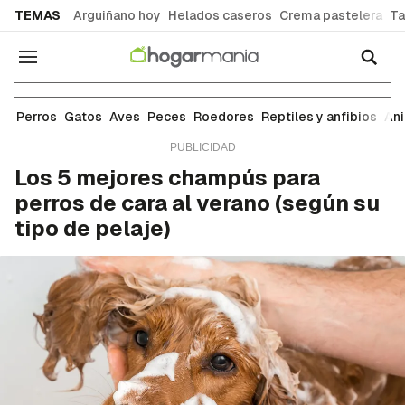
common.go-to-content
TEMAS
Arguiñano hoy
Helados caseros
Crema pastelera
Ta
Navegación
Perros
Perros
Gatos
Aves
Peces
Roedores
Reptiles y anfibios
An
Los 5 mejores champús para
perros de cara al verano (según su
tipo de pelaje)