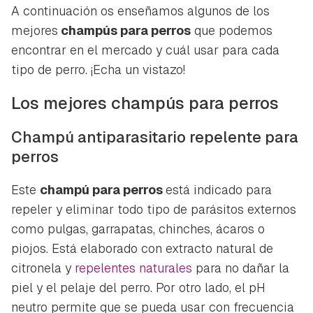
iniciar sesión con tu cuenta de Hogarmanía.
A continuación os enseñamos algunos de los
mejores
champús para perros
que podemos
ACEPTAR
INICIAR SESIÓN
CANCELAR
encontrar en el mercado y cuál usar para cada
tipo de perro. ¡Echa un vistazo!
Los mejores champús para perros
Champú antiparasitario repelente para
perros
Este
champú para perros
está indicado para
repeler y eliminar todo tipo de parásitos externos
como pulgas, garrapatas, chinches, ácaros o
piojos. Está elaborado con extracto natural de
citronela y
repelentes naturales
para no dañar la
piel y el pelaje del perro. Por otro lado, el pH
neutro permite que se pueda usar con frecuencia