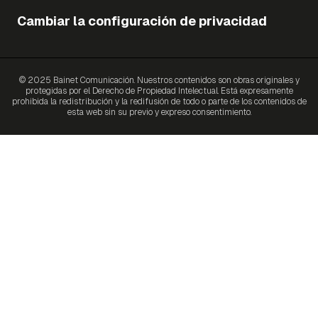
Cambiar la configuración de privacidad
© 2025 Bainet Comunicación. Nuestros contenidos son obras originales y
protegidas por el Derecho de Propiedad Intelectual. Está expresamente
prohibida la redistribución y la redifusión de todo o parte de los contenidos de
esta web sin su previo y expreso consentimiento.