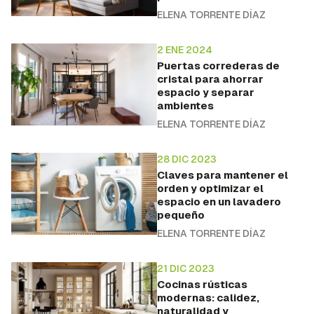
ELENA TORRENTE DÍAZ
Guardar como favorito
Para poder guardar como favorito, primero has de
2 ENE 2024
Puertas correderas de
iniciar sesión con tu cuenta de Hogarmanía.
cristal para ahorrar
espacio y separar
INICIAR SESIÓN
CANCELAR
ambientes
ELENA TORRENTE DÍAZ
28 DIC 2023
Claves para mantener el
orden y optimizar el
espacio en un lavadero
pequeño
ELENA TORRENTE DÍAZ
21 DIC 2023
Cocinas rústicas
modernas: calidez,
naturalidad y