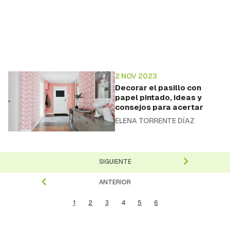
2 NOV 2023
Decorar el pasillo con
papel pintado, ideas y
consejos para acertar
ELENA TORRENTE DÍAZ
SIGUIENTE
ANTERIOR
1
2
3
4
5
6