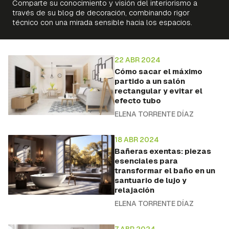
Comparte su conocimiento y visión del interiorismo a
través de su blog de decoración, combinando rigor
técnico con una mirada sensible hacia los espacios.
22 ABR 2024
Cómo sacar el máximo
partido a un salón
rectangular y evitar el
efecto tubo
ELENA TORRENTE DÍAZ
18 ABR 2024
Bañeras exentas: piezas
esenciales para
transformar el baño en un
santuario de lujo y
relajación
ELENA TORRENTE DÍAZ