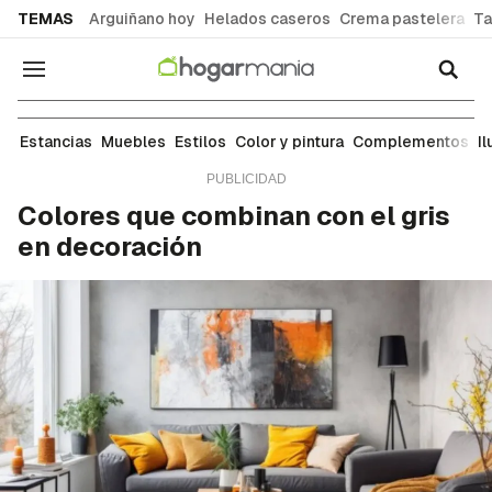
common.go-to-content
TEMAS
Arguiñano hoy
Helados caseros
Crema pastelera
Ta
Navegación
Color y pintura
Estancias
Muebles
Estilos
Color y pintura
Complementos
I
Colores que combinan con el gris
en decoración