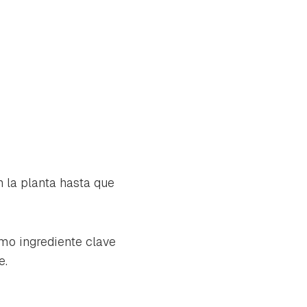
 la planta hasta que
omo ingrediente clave
le.
tu