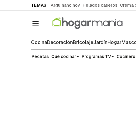
common.go-to-content
TEMAS
Arguiñano hoy
Helados caseros
Crema 
Navegación
Cocina
Decoración
Bricolaje
Jardín
Hogar
Masco
Recetas
Recetas
Qué cocinar
Programas TV
Cocinero