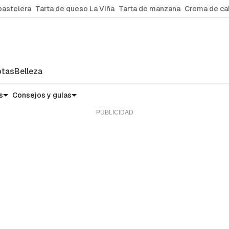
pastelera
Tarta de queso La Viña
Tarta de manzana
Crema de ca
tas
Belleza
s
Consejos y guías