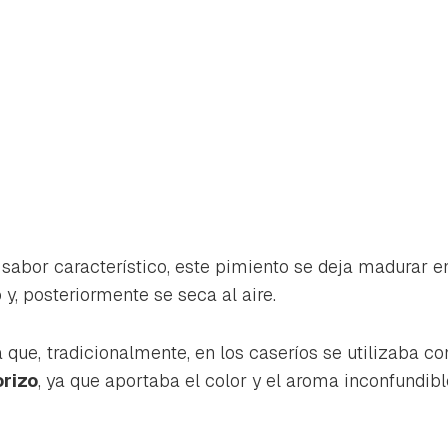
sabor característico, este pimiento se deja madurar en
o y, posteriormente se seca al aire.
que, tradicionalmente, en los caseríos se utilizaba c
orizo
, ya que aportaba el color y el aroma inconfundib
rdar como favorito
Contenido enviado
poder guardar como favorito, primero has de iniciar sesión con 
Gracias por suscribirte a nuestro boletín.