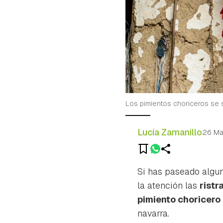
Los pimientos choriceros se 
Lucía Zamanillo
26 M
Si has paseado algun
la atención las
ristr
pimiento choricero
navarra.