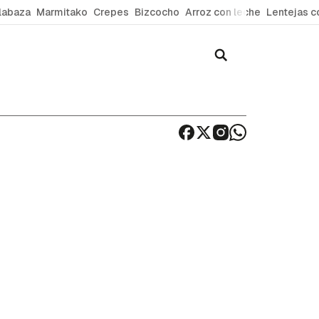
labaza
Marmitako
Crepes
Bizcocho
Arroz con leche
Lentejas c