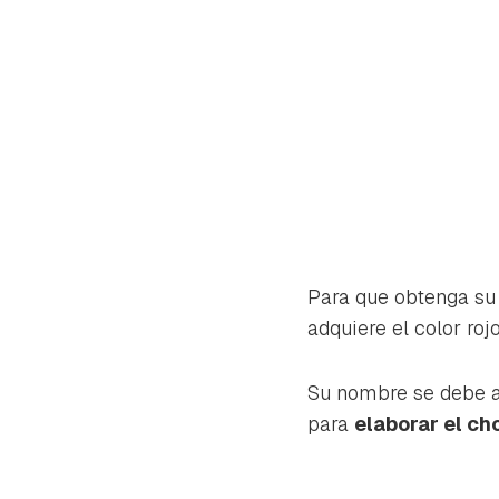
Para que obtenga su 
adquiere el color roj
Su nombre se debe a 
para
elaborar el ch
Gua
Para 