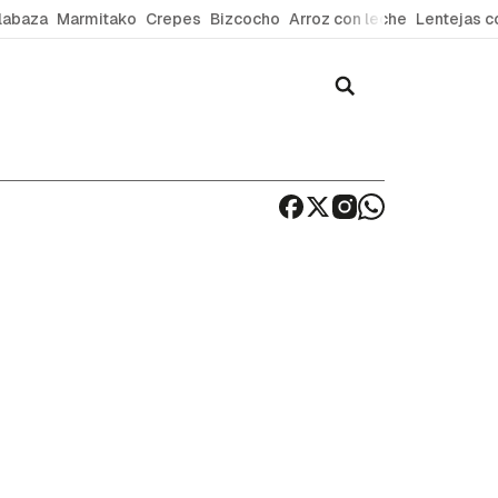
labaza
Marmitako
Crepes
Bizcocho
Arroz con leche
Lentejas c