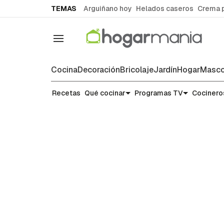
common.go-to-content
TEMAS
Arguiñano hoy
Helados caseros
Crema 
Navegación
Cocina
Decoración
Bricolaje
Jardín
Hogar
Masco
Recetas
Recetas
Qué cocinar
Programas TV
Cocinero