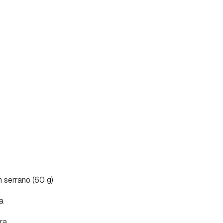
s
 serrano (60 g)
rdar como favorito
Contenido enviado
ía
poder guardar como favorito, primero has de iniciar sesión con 
Gracias por suscribirte a nuestro boletín.
tra