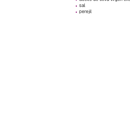
cuen
·
sal
·
perejil