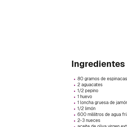
Ingredientes
·
80 gramos de espinaca
·
2 aguacates
·
1/2 pepino
·
1 huevo
·
1 loncha gruesa de jamón
·
1/2 limón
Gua
·
600 mililitros de agua fr
·
2-3 nueces
Para 
·
aceite de oliva virgen ex