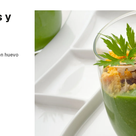
s y
con huevo