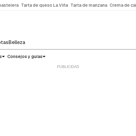
pastelera
Tarta de queso La Viña
Tarta de manzana
Crema de ca
tas
Belleza
s
Consejos y guías