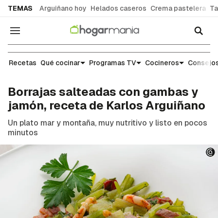
common.go-to-content
TEMAS
Arguiñano hoy
Helados caseros
Crema pastelera
Ta
Navegación
Recetas
Recetas
Qué cocinar
Programas TV
Cocineros
Consejos
Borrajas salteadas con gambas y
jamón, receta de Karlos Arguiñano
Un plato mar y montaña, muy nutritivo y listo en pocos
minutos