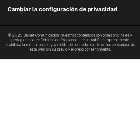
Cambiar la configuración de privacidad
© 2025 Bainet Comunicación. Nuestros contenidos son obras originales y
protegidas por el Derecho de Propiedad Intelectual. Está expresamente
prohibida la redistribución y la redifusión de todo o parte de los contenidos de
esta web sin su previo y expreso consentimiento.