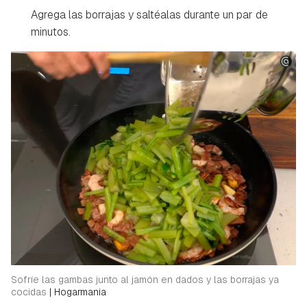
Agrega las borrajas y saltéalas durante un par de
Guardar como favorito
Contenido enviado
minutos.
Para poder guardar como favorito, primero has de
Gracias por suscribirte a nuestro boletín.
iniciar sesión con tu cuenta de Hogarmanía.
ACEPTAR
INICIAR SESIÓN
CANCELAR
Sofríe las gambas junto al jamón en dados y las borrajas ya
cocidas
|
Hogarmania