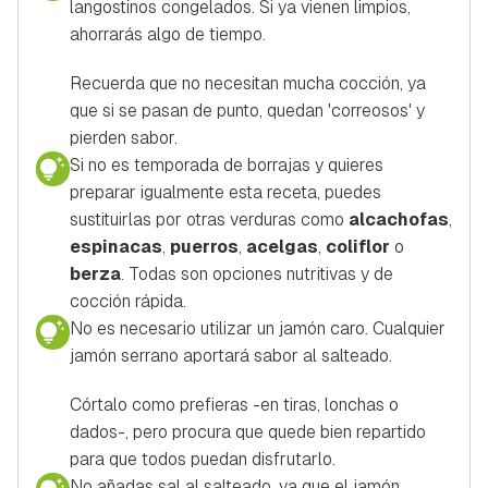
langostinos congelados. Si ya vienen limpios,
ahorrarás algo de tiempo.
Recuerda que no necesitan mucha cocción, ya
que si se pasan de punto, quedan 'correosos' y
pierden sabor.
Si no es temporada de borrajas y quieres
preparar igualmente esta receta, puedes
sustituirlas por otras verduras como
alcachofas
,
espinacas
,
puerros
,
acelgas
,
coliflor
o
berza
. Todas son opciones nutritivas y de
cocción rápida.
No es necesario utilizar un jamón caro. Cualquier
jamón serrano aportará sabor al salteado.
Córtalo como prefieras -en tiras, lonchas o
dados-, pero procura que quede bien repartido
para que todos puedan disfrutarlo.
No añadas sal al salteado, ya que el jamón