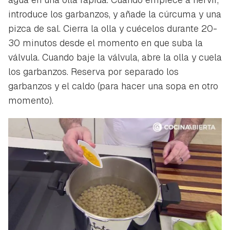
introduce los garbanzos, y añade la cúrcuma y una
pizca de sal. Cierra la olla y cuécelos durante 20-
30 minutos desde el momento en que suba la
válvula. Cuando baje la válvula, abre la olla y cuela
los garbanzos. Reserva por separado los
Guardar como favorito
garbanzos y el caldo (para hacer una sopa en otro
Contenido enviado
momento).
Para poder guardar como favorito, primero has de
Gracias por suscribirte a nuestro boletín.
iniciar sesión con tu cuenta de Hogarmanía.
ACEPTAR
INICIAR SESIÓN
CANCELAR