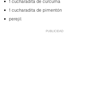
1 cucharadita de cúrcuma
1 cucharadita de pimentón
perejil