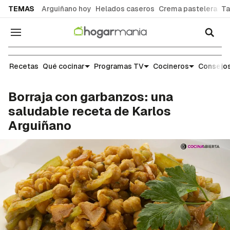
common.go-to-content
TEMAS
Arguiñano hoy
Helados caseros
Crema pastelera
Ta
Navegación
Recetas
Recetas
Qué cocinar
Programas TV
Cocineros
Consejos
Borraja con garbanzos: una
saludable receta de Karlos
Arguiñano