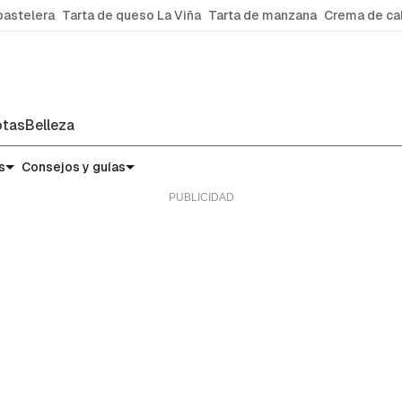
pastelera
Tarta de queso La Viña
Tarta de manzana
Crema de ca
tas
Belleza
s
Consejos y guías