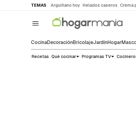
common.go-to-content
TEMAS
Arguiñano hoy
Helados caseros
Crema 
Navegación
Cocina
Decoración
Bricolaje
Jardín
Hogar
Masco
Recetas
Recetas
Qué cocinar
Programas TV
Cocinero