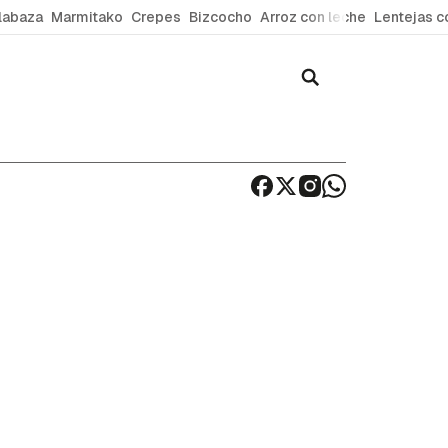
labaza
Marmitako
Crepes
Bizcocho
Arroz con leche
Lentejas c