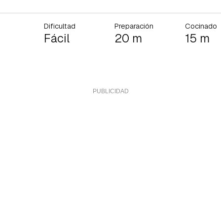
Dificultad
Preparación
Cocinado
Fácil
20 m
15 m
rdar como favorito
Contenido enviado
poder guardar como favorito, primero has de iniciar sesión con 
Gracias por suscribirte a nuestro boletín.