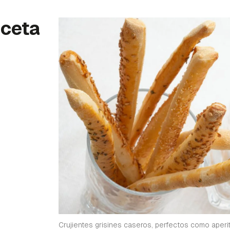
eceta
Crujientes grisines caseros, perfectos como aperi