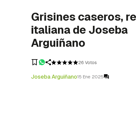
Grisines caseros, r
italiana de Joseba
Arguiñano
26 Votos
Joseba Arguiñano
15 Ene 2025