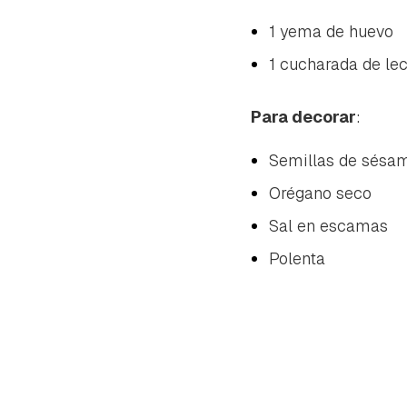
1 yema de huevo
1 cucharada de le
Para decorar
:
Semillas de sésa
Orégano seco
Sal en escamas
Polenta