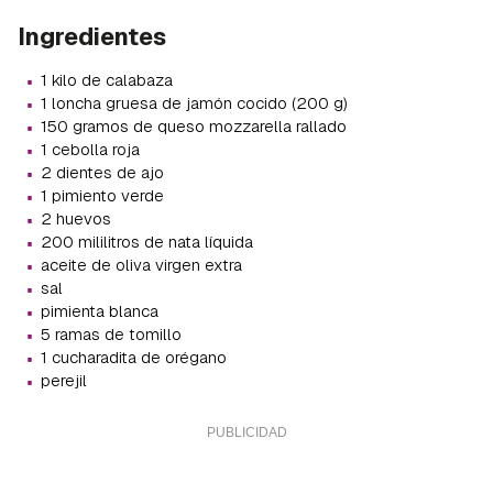
Ingredientes
·
1 kilo de calabaza
·
1 loncha gruesa de jamón cocido (200 g)
·
150 gramos de queso mozzarella rallado
·
1 cebolla roja
·
2 dientes de ajo
·
1 pimiento verde
·
2 huevos
·
200 mililitros de nata líquida
·
aceite de oliva virgen extra
·
sal
·
pimienta blanca
·
5 ramas de tomillo
·
1 cucharadita de orégano
·
perejil