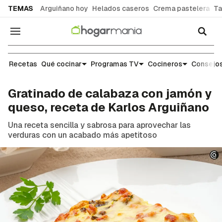
common.go-to-content
TEMAS
Arguiñano hoy
Helados caseros
Crema pastelera
Ta
Navegación
Recetas
Recetas
Qué cocinar
Programas TV
Cocineros
Consejos
Gratinado de calabaza con jamón y
queso, receta de Karlos Arguiñano
Una receta sencilla y sabrosa para aprovechar las
verduras con un acabado más apetitoso