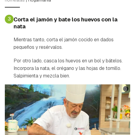
3
Corta el jamón y bate los huevos con la
nata
Mientras tanto, corta el jamón cocido en dados
pequeños y resérvalos.
Guardar como favorito
Por otro lado, casca los huevos en un bol y bátelos.
Contenido enviado
Incorpora la nata, el orégano y las hojas de tomillo.
Para poder guardar como favorito, primero has de
Salpimienta y mezcla bien.
Gracias por suscribirte a nuestro boletín.
iniciar sesión con tu cuenta de Hogarmanía.
ACEPTAR
INICIAR SESIÓN
CANCELAR