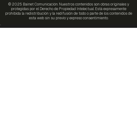
© 2025 Bainet Comunicación. Nuestros contenidos son obras originales y
protegidas por el Derecho de Propiedad Intelectual. Está expresamente
prohibida la redistribución y la redifusión de todo o parte de los contenidos de
esta web sin su previo y expreso consentimiento.