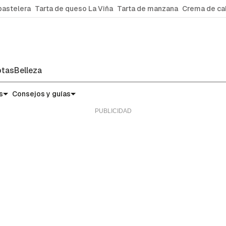
pastelera
Tarta de queso La Viña
Tarta de manzana
Crema de ca
tas
Belleza
s
Consejos y guías