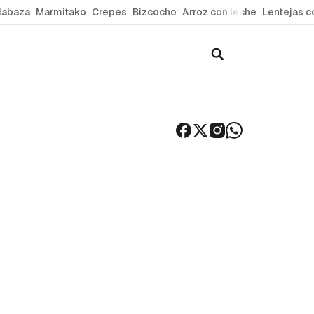
labaza
Marmitako
Crepes
Bizcocho
Arroz con leche
Lentejas c