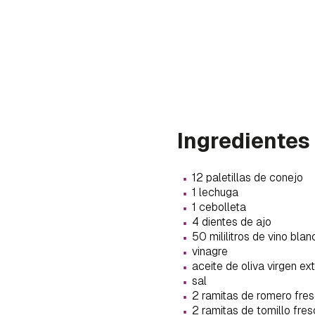
Ingredientes
·
12 paletillas de conejo
·
1 lechuga
·
1 cebolleta
·
4 dientes de ajo
·
50 mililitros de vino blan
·
vinagre
·
aceite de oliva virgen ex
Gua
·
sal
·
2 ramitas de romero fre
Para 
·
2 ramitas de tomillo fre