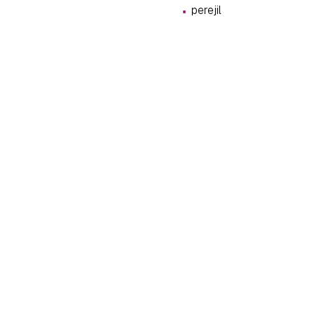
·
cuen
perejil