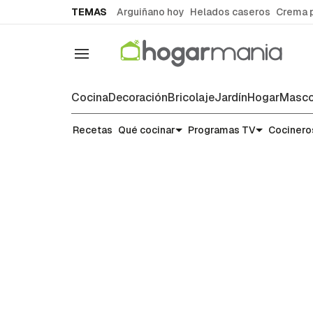
common.go-to-content
TEMAS
Arguiñano hoy
Helados caseros
Crema 
Navegación
Cocina
Decoración
Bricolaje
Jardín
Hogar
Masco
Recetas
Recetas
Qué cocinar
Programas TV
Cocinero