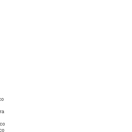
co
tra
rdar como favorito
Contenido enviado
sco
poder guardar como favorito, primero has de iniciar sesión con 
sco
Gracias por suscribirte a nuestro boletín.