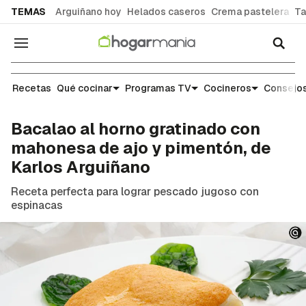
common.go-to-content
TEMAS
Arguiñano hoy
Helados caseros
Crema pastelera
Ta
Navegación
Recetas
Recetas
Qué cocinar
Programas TV
Cocineros
Consejos
Bacalao al horno gratinado con
mahonesa de ajo y pimentón, de
Karlos Arguiñano
Receta perfecta para lograr pescado jugoso con
espinacas