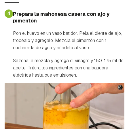
4
Prepara la mahonesa casera con ajo y
pimentón
Pon el huevo en un vaso batidor. Pela el diente de ajo,
trocéalo y agrégalo. Mezcla el pimentón con 1
cucharada de agua y añádelo al vaso.
Guardar como favorito
Contenido enviado
Sazona la mezcla y agrega el vinagre y 150-175 ml de
Para poder guardar como favorito, primero has de
Gracias por suscribirte a nuestro boletín.
aceite. Tritura los ingredientes con una batidora
iniciar sesión con tu cuenta de Hogarmanía.
eléctrica hasta que emulsionen.
ACEPTAR
INICIAR SESIÓN
CANCELAR