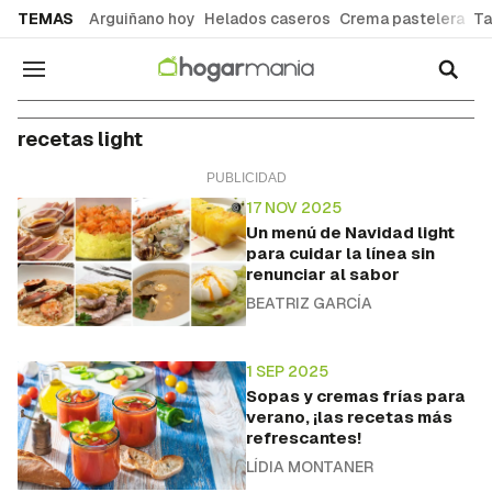
common.go-to-content
TEMAS
Arguiñano hoy
Helados caseros
Crema pastelera
Ta
Navegación
recetas light
17 NOV 2025
Un menú de Navidad light
para cuidar la línea sin
renunciar al sabor
BEATRIZ GARCÍA
1 SEP 2025
Sopas y cremas frías para
verano, ¡las recetas más
refrescantes!
LÍDIA MONTANER