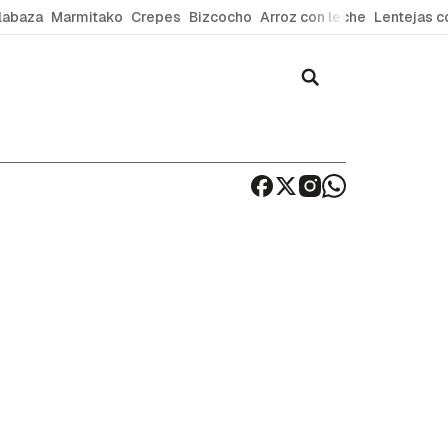
labaza
Marmitako
Crepes
Bizcocho
Arroz con leche
Lentejas c