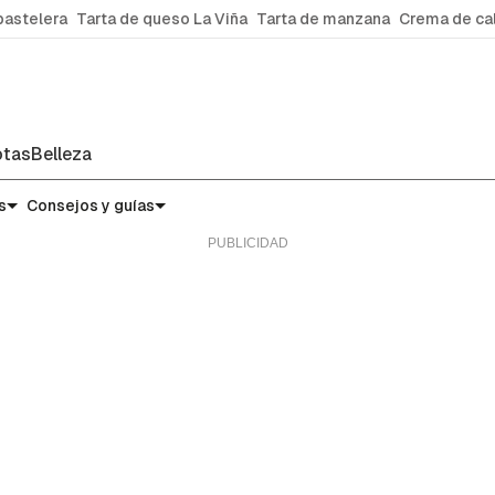
pastelera
Tarta de queso La Viña
Tarta de manzana
Crema de ca
tas
Belleza
s
Consejos y guías