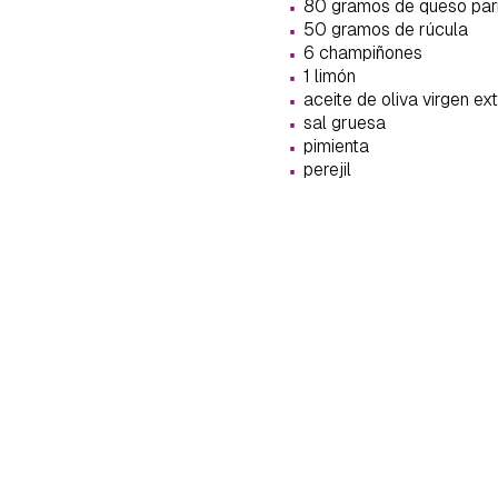
·
80 gramos de queso pa
cuen
·
50 gramos de rúcula
·
6 champiñones
·
1 limón
·
aceite de oliva virgen ex
·
sal gruesa
·
pimienta
·
perejil