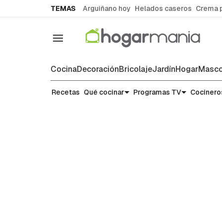
common.go-to-content
TEMAS
Arguiñano hoy
Helados caseros
Crema 
Navegación
Cocina
Decoración
Bricolaje
Jardín
Hogar
Masco
Recetas
Recetas
Qué cocinar
Programas TV
Cocinero