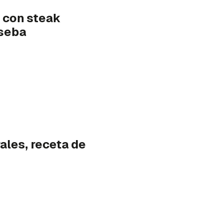
 con steak
oseba
ales, receta de