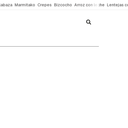
labaza
Marmitako
Crepes
Bizcocho
Arroz con leche
Lentejas c