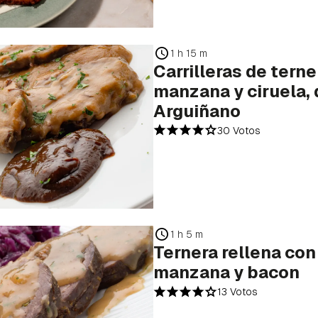
1 h 15 m
Carrilleras de tern
manzana y ciruela, 
Arguiñano
30 Votos
1 h 5 m
Ternera rellena con
manzana y bacon
13 Votos