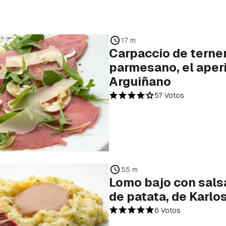
17 m
Carpaccio de terne
parmesano, el aperi
Arguiñano
57 Votos
55 m
Lomo bajo con sals
de patata, de Karlo
6 Votos