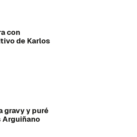
ra con
tivo de Karlos
a gravy y puré
s Arguiñano