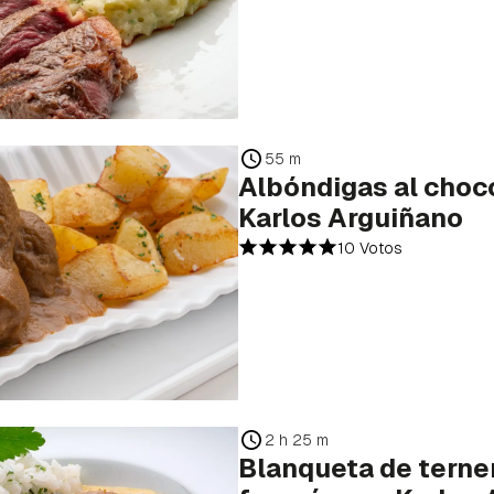
55 m
Albóndigas al choco
Karlos Arguiñano
10 Votos
2 h 25 m
Blanqueta de terner