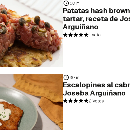
60 m
Patatas hash brown
tartar, receta de J
Arguiñano
1 Voto
30 m
Escalopines al cabr
Joseba Arguiñano
2 Votos