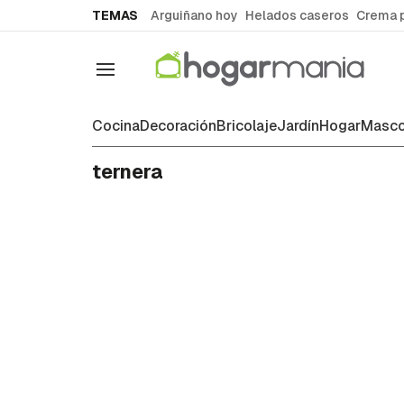
common.go-to-content
TEMAS
Arguiñano hoy
Helados caseros
Crema 
Navegación
Cocina
Decoración
Bricolaje
Jardín
Hogar
Masco
ternera