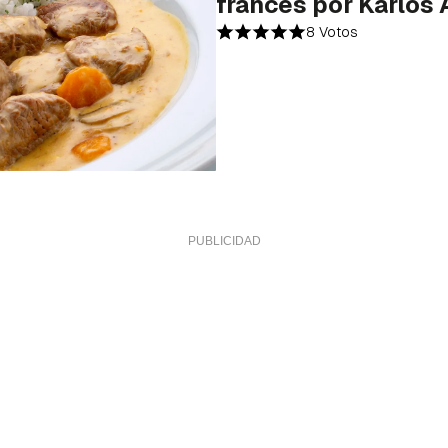
francés por Karlos
8 Votos