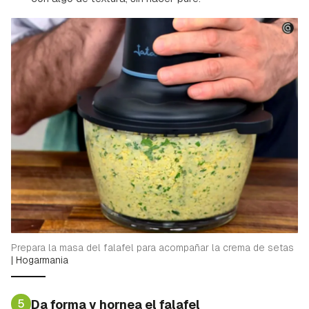
Guardar como favorito
Contenido enviado
Para poder guardar como favorito, primero has de
Gracias por suscribirte a nuestro boletín.
iniciar sesión con tu cuenta de Hogarmanía.
ACEPTAR
INICIAR SESIÓN
CANCELAR
Prepara la masa del falafel para acompañar la crema de setas
|
Hogarmania
5
Da forma y hornea el falafel