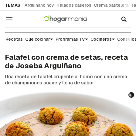
common.go-to-content
TEMAS
Arguiñano hoy
Helados caseros
Crema pastelera
Ta
Navegación
Recetas
Recetas
Qué cocinar
Programas TV
Cocineros
Consejos
Falafel con crema de setas, receta
de Joseba Arguiñano
Una receta de falafel crujiente al horno con una crema
de champiñones suave y llena de sabor