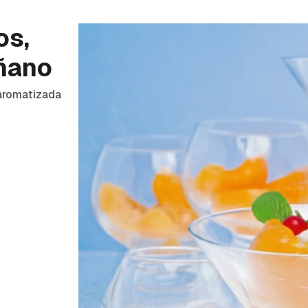
os,
iñano
 aromatizada