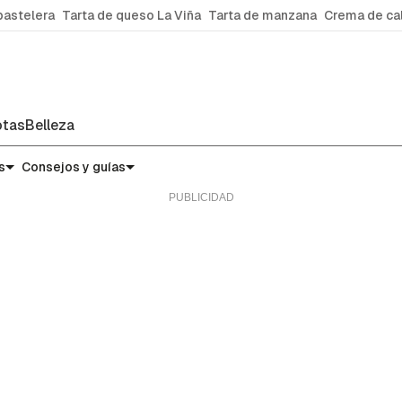
pastelera
Tarta de queso La Viña
Tarta de manzana
Crema de ca
tas
Belleza
s
Consejos y guías