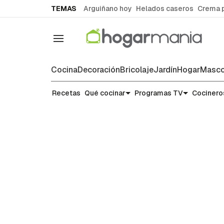
common.go-to-content
TEMAS
Arguiñano hoy
Helados caseros
Crema 
Navegación
Cocina
Decoración
Bricolaje
Jardín
Hogar
Masco
Recetas
Recetas
Qué cocinar
Programas TV
Cocinero