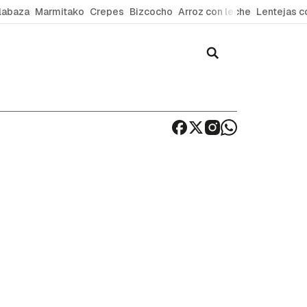
labaza
Marmitako
Crepes
Bizcocho
Arroz con leche
Lentejas c