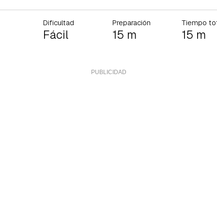
ta de Hogarmanía.
ACEPTAR
Dificultad
Preparación
Tiempo to
INICIAR SESIÓN
CANCELAR
Fácil
15 m
15 m