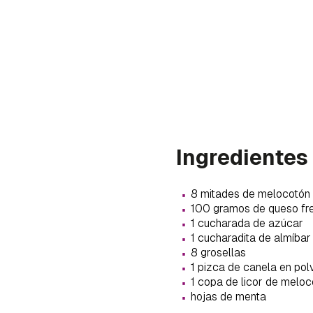
Ingredientes
·
8 mitades de melocotón 
·
100 gramos de queso fre
·
1 cucharada de azúcar
·
1 cucharadita de almíba
·
8 grosellas
·
1 pizca de canela en pol
Gua
·
1 copa de licor de meloc
·
hojas de menta
Para 