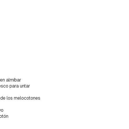
en almíbar
sco para untar
r de los melocotones
vo
rdar como favorito
Contenido enviado
otón
poder guardar como favorito, primero has de iniciar sesión con 
Gracias por suscribirte a nuestro boletín.