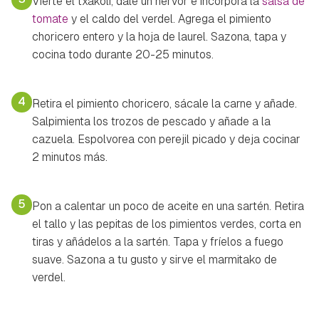
Vierte el txakoli, dale un hervor e incorpora la
salsa de
tomate
y el caldo del verdel. Agrega el pimiento
choricero entero y la hoja de laurel. Sazona, tapa y
cocina todo durante 20-25 minutos.
4
Retira el pimiento choricero, sácale la carne y añade.
Salpimienta los trozos de pescado y añade a la
cazuela. Espolvorea con perejil picado y deja cocinar
2 minutos más.
5
Pon a calentar un poco de aceite en una sartén. Retira
el tallo y las pepitas de los pimientos verdes, corta en
tiras y añádelos a la sartén. Tapa y fríelos a fuego
suave. Sazona a tu gusto y sirve el marmitako de
verdel.