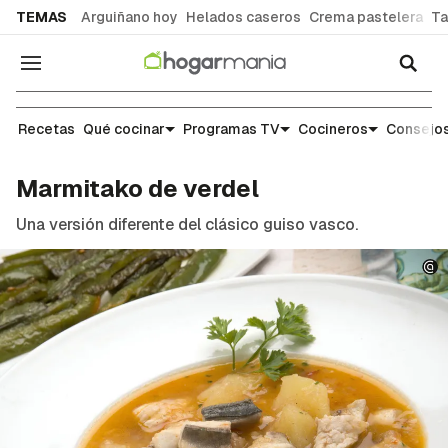
common.go-to-content
TEMAS
Arguiñano hoy
Helados caseros
Crema pastelera
Ta
Navegación
Recetas
Recetas
Qué cocinar
Programas TV
Cocineros
Consejos
Marmitako de verdel
Una versión diferente del clásico guiso vasco.