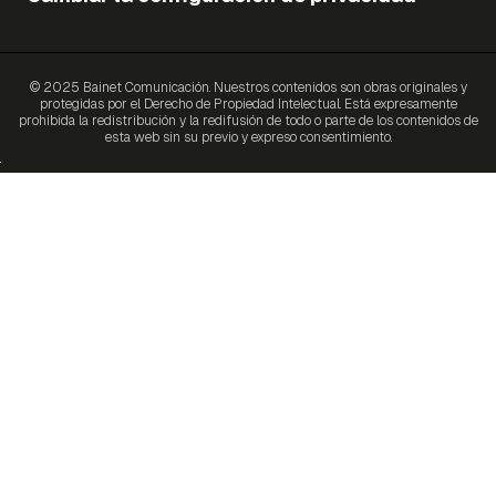
© 2025 Bainet Comunicación. Nuestros contenidos son obras originales y
protegidas por el Derecho de Propiedad Intelectual. Está expresamente
prohibida la redistribución y la redifusión de todo o parte de los contenidos de
esta web sin su previo y expreso consentimiento.