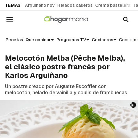
common.go-to-content
TEMAS
Arguiñano hoy
Helados caseros
Crema pastelera
Ta
Navegación
Recetas
Recetas
Qué cocinar
Programas TV
Cocineros
Consejos
Melocotón Melba (Pêche Melba),
el clásico postre francés por
Karlos Arguiñano
Un postre creado por Auguste Escoffier con
melocotón, helado de vainilla y coulis de frambuesas