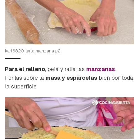
Guardar como favorito
Contenido enviado
karl6820 tarta manzana p2
Para poder guardar como favorito, primero has de
Gracias por suscribirte a nuestro boletín.
iniciar sesión con tu cuenta de Hogarmanía.
Para el relleno
, pela y ralla las
manzanas
.
ACEPTAR
INICIAR SESIÓN
CANCELAR
Ponlas sobre la
masa y espárcelas
bien por toda
la superficie.