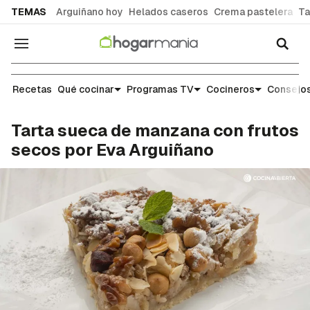
common.go-to-content
TEMAS
Arguiñano hoy
Helados caseros
Crema pastelera
Ta
Navegación
Recetas
Recetas
Qué cocinar
Programas TV
Cocineros
Consejos
Tarta sueca de manzana con frutos
secos por Eva Arguiñano