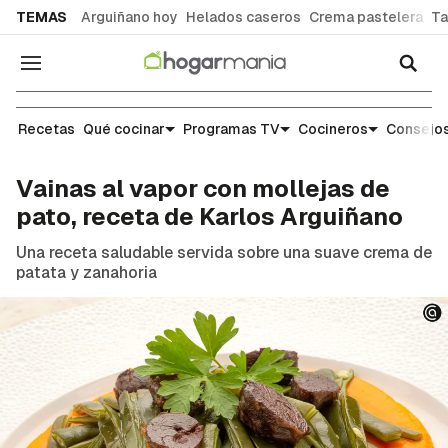
common.go-to-content
TEMAS
Arguiñano hoy
Helados caseros
Crema pastelera
Ta
Navegación
Recetas
Recetas
Qué cocinar
Programas TV
Cocineros
Consejos
Vainas al vapor con mollejas de
pato, receta de Karlos Arguiñano
Una receta saludable servida sobre una suave crema de
patata y zanahoria