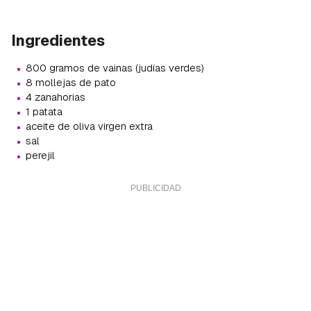
Ingredientes
·
800 gramos de vainas (judías verdes)
·
8 mollejas de pato
·
4 zanahorias
·
1 patata
·
aceite de oliva virgen extra
·
sal
·
perejil