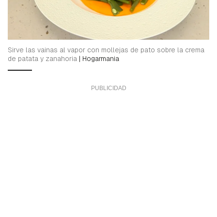
Guardar como favorito
Contenido enviado
Para poder guardar como favorito, primero has de
Gracias por suscribirte a nuestro boletín.
Sirve las vainas al vapor con mollejas de pato sobre la crema
iniciar sesión con tu cuenta de Hogarmanía.
de patata y zanahoria
|
Hogarmania
ACEPTAR
INICIAR SESIÓN
CANCELAR