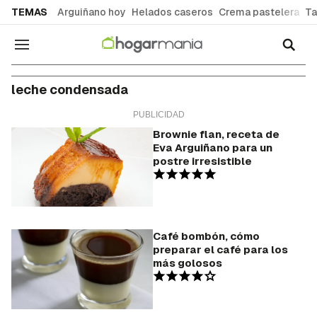
common.go-to-content
TEMAS
Arguiñano hoy
Helados caseros
Crema pastelera
Ta
Navegación
leche condensada
Brownie flan, receta de
Eva Arguiñano para un
postre irresistible
Café bombón, cómo
preparar el café para los
más golosos