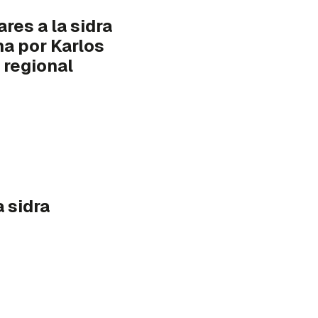
res a la sidra
a por Karlos
 regional
a sidra