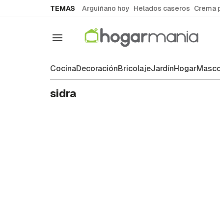
common.go-to-content
TEMAS
Arguiñano hoy
Helados caseros
Crema 
Navegación
Cocina
Decoración
Bricolaje
Jardín
Hogar
Masco
sidra