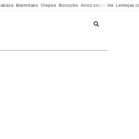
labaza
Marmitako
Crepes
Bizcocho
Arroz con leche
Lentejas c