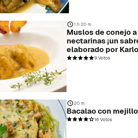
1 h 20 m
Muslos de conejo a 
nectarinas ¡un sabr
elaborado por Karl
9 Votos
20 m
Bacalao con mejill
16 Votos