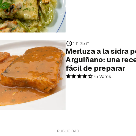
1 h 25 m
Merluza a la sidra p
Arguiñano: una rece
fácil de preparar
75 Votos