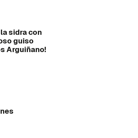
la sidra con
oso guiso
os Arguiñano!
ones