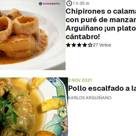
1 h 35 m
Chipirones o calama
con puré de manzan
Arguiñano ¡un plato
cántabro!
27 Votos
2 NOV 2021
Pollo escalfado a l
KARLOS ARGUIÑANO