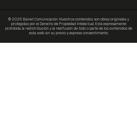
© 2025 Bainet Comunicación. Nuestros contenidos son obras originales y
protegidas por el Derecho de Propiedad Intelectual. Está expresamente
prohibida la redistribución y la redifusión de todo o parte de los contenidos de
esta web sin su previo y expreso consentimiento.