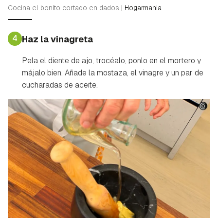
Cocina el bonito cortado en dados
|
Hogarmania
4
Haz la vinagreta
Pela el diente de ajo, trocéalo, ponlo en el mortero y
májalo bien. Añade la mostaza, el vinagre y un par de
cucharadas de aceite.
Guardar como favorito
Contenido enviado
Para poder guardar como favorito, primero has de
Gracias por suscribirte a nuestro boletín.
iniciar sesión con tu cuenta de Hogarmanía.
ACEPTAR
INICIAR SESIÓN
CANCELAR