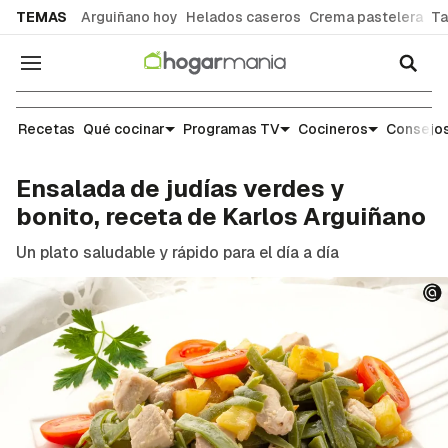
common.go-to-content
TEMAS
Arguiñano hoy
Helados caseros
Crema pastelera
Ta
Navegación
Recetas
Recetas
Qué cocinar
Programas TV
Cocineros
Consejos
Ensalada de judías verdes y
bonito, receta de Karlos Arguiñano
Un plato saludable y rápido para el día a día