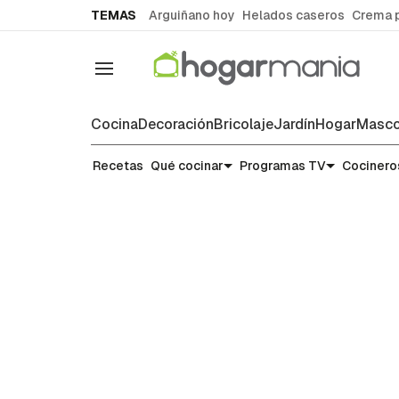
common.go-to-content
TEMAS
Arguiñano hoy
Helados caseros
Crema 
Navegación
Cocina
Decoración
Bricolaje
Jardín
Hogar
Masco
Recetas
Recetas
Qué cocinar
Programas TV
Cocinero