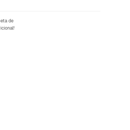
ceta de
cional!