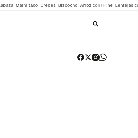
labaza
Marmitako
Crepes
Bizcocho
Arroz con leche
Lentejas c