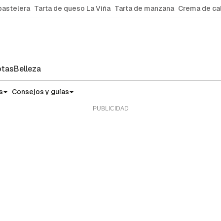
pastelera
Tarta de queso La Viña
Tarta de manzana
Crema de ca
tas
Belleza
s
Consejos y guías