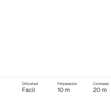
Dificultad
Preparación
Cocinado
Fácil
10 m
20 m
rdar como favorito
Contenido enviado
poder guardar como favorito, primero has de iniciar sesión con 
Gracias por suscribirte a nuestro boletín.