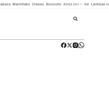
labaza
Marmitako
Crepes
Bizcocho
Arroz con leche
Lentejas c