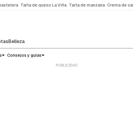
pastelera
Tarta de queso La Viña
Tarta de manzana
Crema de ca
tas
Belleza
s
Consejos y guías