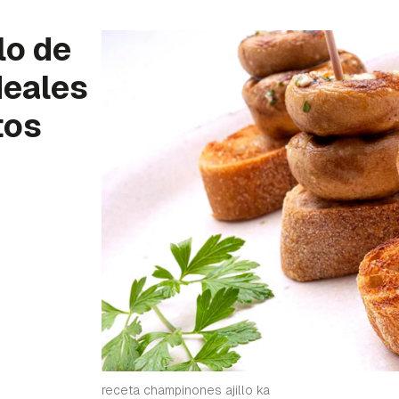
lo de
deales
tos
receta champinones ajillo ka