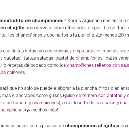
montadito de champiñones
? Karlos Arguiñano nos enseña 
s al ajillo
para servirlo sobre rebanadas de pan. Es tan fáci
 untar los champiñones y cocinarlos a la plancha. ¡En menos 20 mi
s una de las setas más conocidas y empleadas en muchas recet
 y bacalao), tartas saladas (
pastel de champiñones
), patés vege
a
), o recetas de bocado como los
champiñones rellenos con sal
 champiñones
.
rsátil que no sólo se puede elaborar a la plancha, fritos o en en
s más elaborados como guisos (
guiso de ternera con patatas y
ta de tomate y champiñones
), arroz (
risotto de calabacín y ch
 champiñones
) ¡y muchos más!
ponemos hacer estos pinchos de
champiñones al ajillo
¡ideal