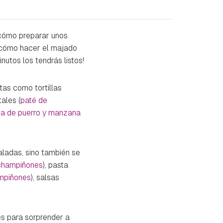
cómo preparar unos
l cómo hacer el majado
nutos los tendrás listos!
as como tortillas
tales (
paté de
sa de puerro y manzana
saladas, sino también se
 champiñones
), pasta
ampiñones
), salsas
es para sorprender a