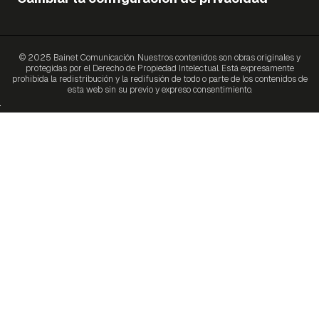
© 2025 Bainet Comunicación. Nuestros contenidos son obras originales y
protegidas por el Derecho de Propiedad Intelectual. Está expresamente
prohibida la redistribución y la redifusión de todo o parte de los contenidos de
esta web sin su previo y expreso consentimiento.