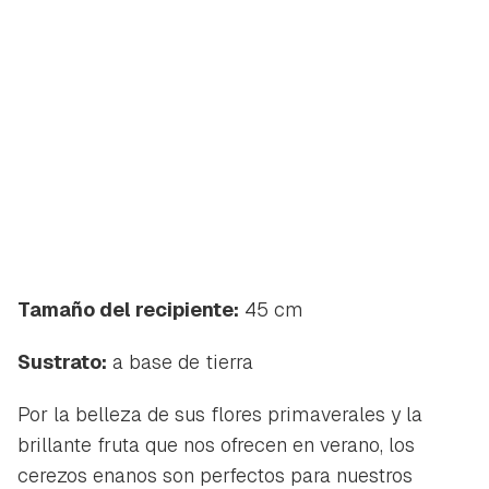
Guardar como favorito
Contenido enviado
Para poder guardar como favorito, primero has de
Tamaño del recipiente:
45 cm
Gracias por suscribirte a nuestro boletín.
iniciar sesión con tu cuenta de Hogarmanía.
Sustrato:
a base de tierra
ACEPTAR
INICIAR SESIÓN
CANCELAR
Por la belleza de sus flores primaverales y la
brillante fruta que nos ofrecen en verano, los
cerezos enanos son perfectos para nuestros