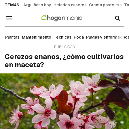
common.go-to-content
TEMAS
Arguiñano hoy
Helados caseros
Crema pastelera
Ta
Navegación
Huerta
Plantas
Mantenimiento
Técnicas
Poda
Plagas y enfermedad
Cerezos enanos, ¿cómo cultivarlos
en maceta?