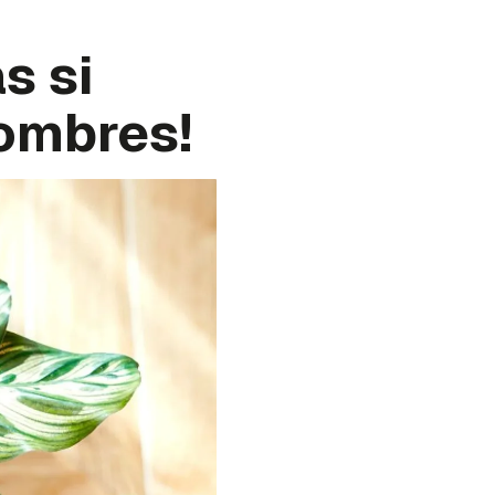
s si
nombres!