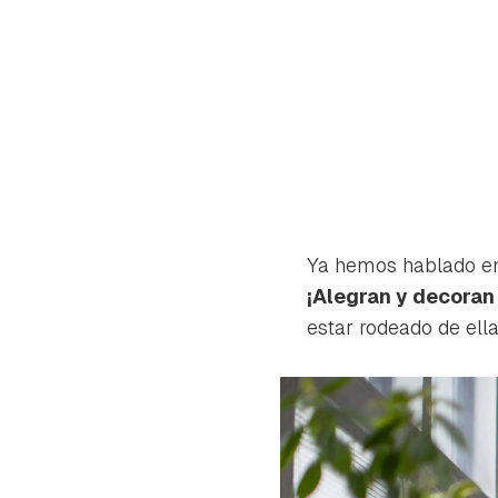
Ya hemos hablado en
¡Alegran y decoran
estar rodeado de ell
Gua
Para 