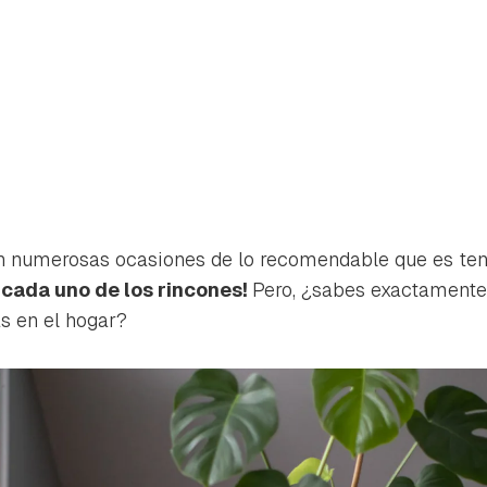
 numerosas ocasiones de lo recomendable que es tene
 cada uno de los rincones!
Pero, ¿sabes exactamente
as en el hogar?
rdar como favorito
Contenido enviado
poder guardar como favorito, primero has de iniciar sesión con 
Gracias por suscribirte a nuestro boletín.