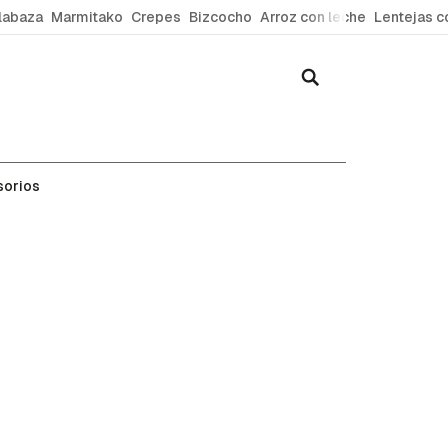
labaza
Marmitako
Crepes
Bizcocho
Arroz con leche
Lentejas c
sorios