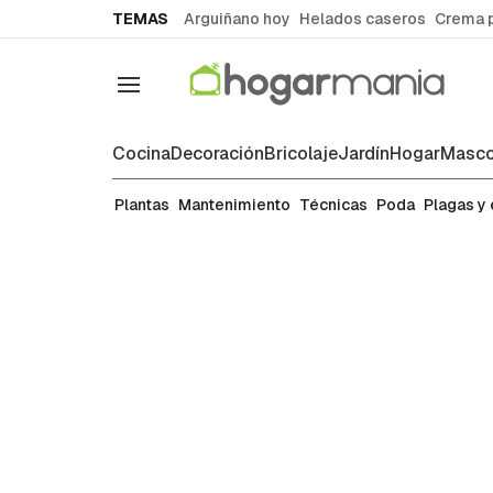
common.go-to-content
TEMAS
Arguiñano hoy
Helados caseros
Crema 
Navegación
Cocina
Decoración
Bricolaje
Jardín
Hogar
Masco
Mantenimiento
Plantas
Mantenimiento
Técnicas
Poda
Plagas y