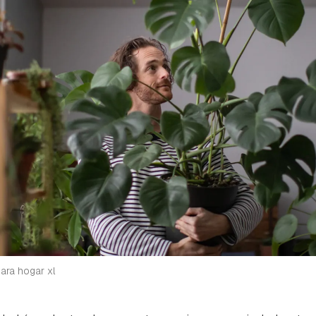
ta de Hogarmanía.
ACEPTAR
INICIAR SESIÓN
CANCELAR
ara hogar xl