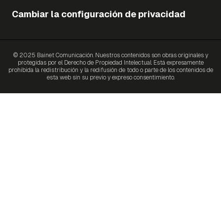
Cambiar la configuración de privacidad
© 2025 Bainet Comunicación. Nuestros contenidos son obras originales y
protegidas por el Derecho de Propiedad Intelectual. Está expresamente
prohibida la redistribución y la redifusión de todo o parte de los contenidos de
esta web sin su previo y expreso consentimiento.