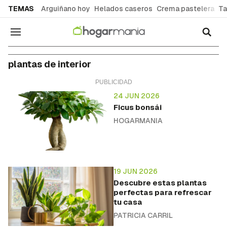
common.go-to-content
TEMAS
Arguiñano hoy
Helados caseros
Crema pastelera
Ta
Navegación
plantas de interior
24 JUN 2026
Ficus bonsái
HOGARMANIA
19 JUN 2026
Descubre estas plantas
perfectas para refrescar
tu casa
PATRICIA CARRIL