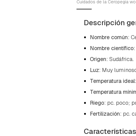
cuen
Cuidados de la Ceropegia woo
Descripción ge
Nombre común:
Ce
Nombre científico
Origen:
Sudáfrica.
Luz:
Muy luminoso,
Temperatura ideal
Temperatura míni
Riego:
pc. poco; pd
Fertilización:
pc. 
Característica