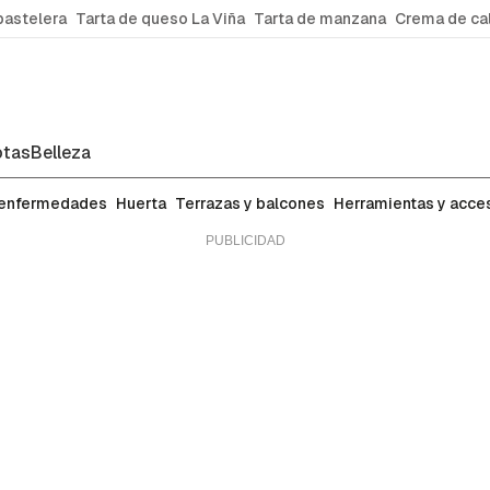
pastelera
Tarta de queso La Viña
Tarta de manzana
Crema de ca
tas
Belleza
 enfermedades
Huerta
Terrazas y balcones
Herramientas y acce