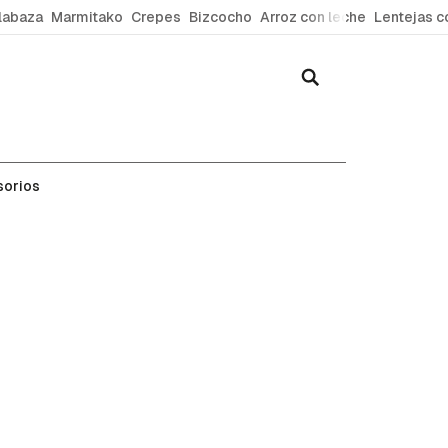
labaza
Marmitako
Crepes
Bizcocho
Arroz con leche
Lentejas c
sorios