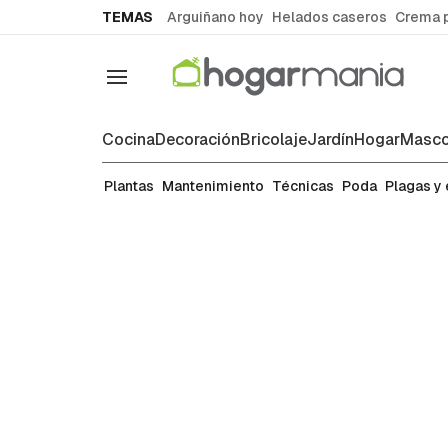
common.go-to-content
TEMAS
Arguiñano hoy
Helados caseros
Crema 
Navegación
Cocina
Decoración
Bricolaje
Jardín
Hogar
Masco
Plantas
Plantas
Mantenimiento
Técnicas
Poda
Plagas y