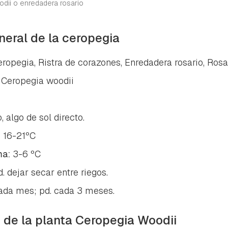
ta de Hogarmanía.
dii o enredadera rosario
ACEPTAR
INICIAR SESIÓN
CANCELAR
neral de la ceropegia
ropegia, Ristra de corazones, Enredadera rosario, Ros
:
Ceropegia woodii
 algo de sol directo.
:
16-21ºC
ma:
3-6 ºC
. dejar secar entre riegos.
cada mes; pd. cada 3 meses.
s de la planta Ceropegia Woodii