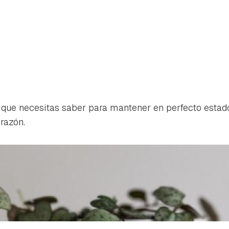
que necesitas saber para mantener en perfecto estado
razón.
rdar como favorito
Contenido enviado
poder guardar como favorito, primero has de iniciar sesión con 
Gracias por suscribirte a nuestro boletín.