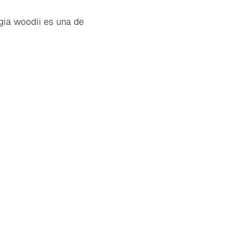
gia woodii
es una de