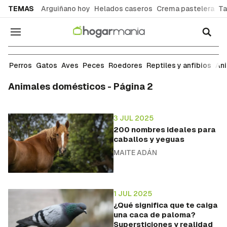
common.go-to-content
TEMAS
Arguiñano hoy
Helados caseros
Crema pastelera
Ta
Navegación
Perros
Gatos
Aves
Peces
Roedores
Reptiles y anfibios
An
Animales domésticos - Página 2
3 JUL 2025
200 nombres ideales para
caballos y yeguas
MAITE ADÁN
1 JUL 2025
¿Qué significa que te caiga
una caca de paloma?
Supersticiones y realidad