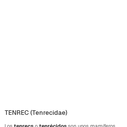
TENREC
(Tenrecidae)
Los
tenrecs
o
tenrécidos
son unos mamíferos