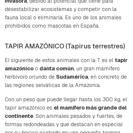
invasora
, debido al potencial que tiene para
desestabilizar ecosistemas y competir con la
fauna local o eliminarla. Es uno de los animales
prohibidos como mascotas en España.
TAPIR AMAZÓNICO
(Tapirus terrestres)
El siguiente de estos animales con la T es el
tapir
amazónico
o
danta común
, un gran mamífero
herbívoro oriundo de
Sudamérica
, en concreto de
las regiones selváticas de la Amazonia.
Con un peso que puede llegar hasta los 300 kg, el
tapir amazónico es
el mamífero más grande del
continente
. Son animales pesados y fuertes, de
formas redondeadas y que destacan en especial
por su hocico acabado en una pequeña trompa.