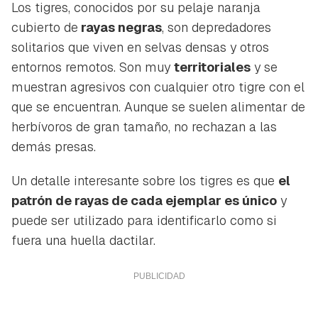
iniciar sesión con tu cuenta de Hogarmanía.
Los tigres, conocidos por su pelaje naranja
cubierto de
rayas negras
, son depredadores
ACEPTAR
INICIAR SESIÓN
CANCELAR
solitarios que viven en selvas densas y otros
entornos remotos. Son muy
territoriales
y se
muestran agresivos con cualquier otro tigre con el
que se encuentran. Aunque se suelen alimentar de
herbívoros de gran tamaño, no rechazan a las
demás presas.
Un detalle interesante sobre los tigres es que
el
patrón de rayas de cada ejemplar es único
y
puede ser utilizado para identificarlo como si
fuera una huella dactilar.