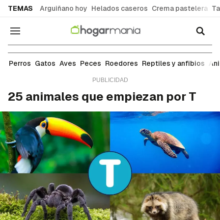
common.go-to-content
TEMAS
Arguiñano hoy
Helados caseros
Crema pastelera
Ta
Navegación
Animales salvajes
Perros
Gatos
Aves
Peces
Roedores
Reptiles y anfibios
An
25 animales que empiezan por T