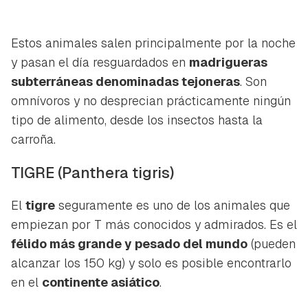
Estos animales salen principalmente por la noche
y pasan el día resguardados en
madrigueras
subterráneas denominadas tejoneras
. Son
omnívoros y no desprecian prácticamente ningún
tipo de alimento, desde los insectos hasta la
carroña.
TIGRE
(Panthera tigris)
El
tigre
seguramente es uno de los animales que
empiezan por T más conocidos y admirados. Es el
félido más grande y pesado del mundo
(pueden
alcanzar los 150 kg) y solo es posible encontrarlo
Guardar como favorito
Contenido enviado
en el
continente asiático
.
Para poder guardar como favorito, primero has de
Gracias por suscribirte a nuestro boletín.