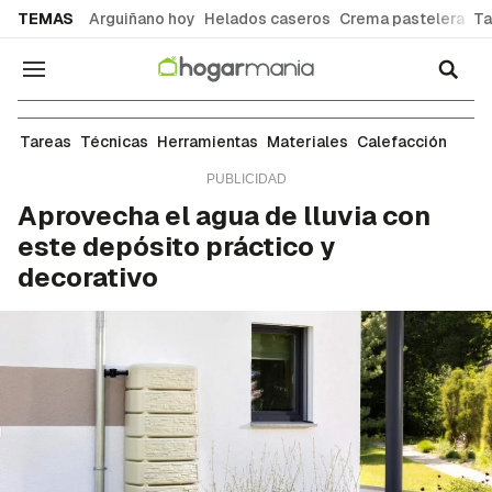
common.go-to-content
TEMAS
Arguiñano hoy
Helados caseros
Crema pastelera
Ta
Navegación
Materiales de bricolaje
Tareas
Técnicas
Herramientas
Materiales
Calefacción
Aprovecha el agua de lluvia con
este depósito práctico y
decorativo