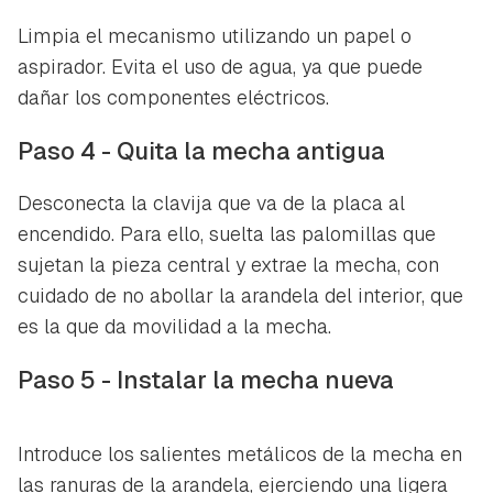
Limpia el mecanismo utilizando un papel o
aspirador. Evita el uso de agua, ya que puede
dañar los componentes eléctricos.
Guardar como favorito
Contenido enviado
Paso 4 - Quita la mecha antigua
Para poder guardar como favorito, primero has de
Gracias por suscribirte a nuestro boletín.
iniciar sesión con tu cuenta de Hogarmanía.
Desconecta la clavija que va de la placa al
ACEPTAR
encendido. Para ello, suelta las palomillas que
INICIAR SESIÓN
CANCELAR
sujetan la pieza central y extrae la mecha, con
cuidado de no abollar la arandela del interior, que
es la que da movilidad a la mecha.
Paso 5 - Instalar la mecha nueva
Introduce los salientes metálicos de la mecha en
las ranuras de la arandela, ejerciendo una ligera