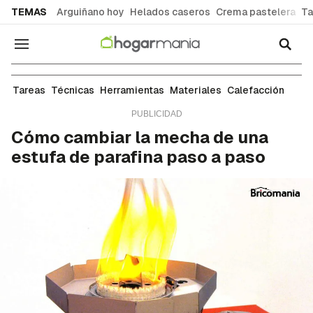
common.go-to-content
TEMAS
Arguiñano hoy
Helados caseros
Crema pastelera
Ta
Navegación
Técnicas de bricolaje
Tareas
Técnicas
Herramientas
Materiales
Calefacción
Cómo cambiar la mecha de una
estufa de parafina paso a paso