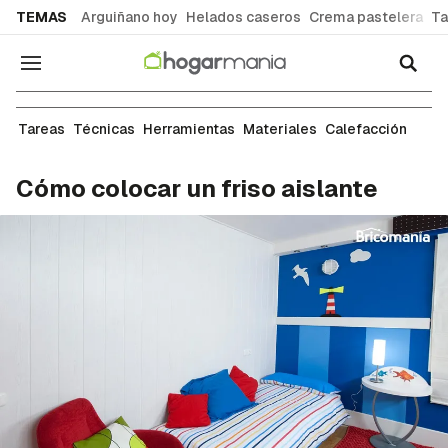
common.go-to-content
TEMAS
Arguiñano hoy
Helados caseros
Crema pastelera
Ta
Navegación
Albañilería
Tareas
Técnicas
Herramientas
Materiales
Calefacción
Cómo colocar un friso aislante