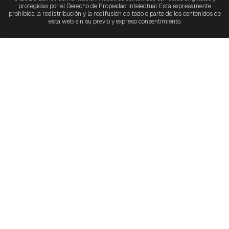
protegidas por el Derecho de Propiedad Intelectual. Está expresamente
prohibida la redistribución y la redifusión de todo o parte de los contenidos de
esta web sin su previo y expreso consentimiento.