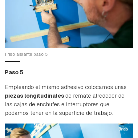
Friso aislante paso 5
Guardar como favorito
Contenido enviado
Paso 5
Para poder guardar como favorito, primero has de
Gracias por suscribirte a nuestro boletín.
iniciar sesión con tu cuenta de Hogarmanía.
Empleando el mismo adhesivo colocamos unas
ACEPTAR
piezas longitudinales
de remate alrededor de
INICIAR SESIÓN
CANCELAR
las cajas de enchufes e interruptores que
podamos tener en la superficie de trabajo.