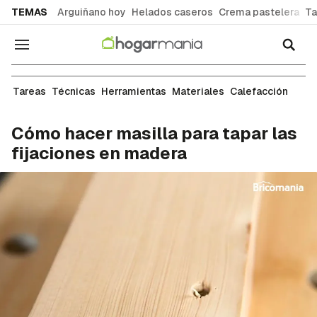
common.go-to-content
TEMAS
Arguiñano hoy
Helados caseros
Crema pastelera
Ta
Navegación
Carpintería
Tareas
Técnicas
Herramientas
Materiales
Calefacción
Cómo hacer masilla para tapar las
fijaciones en madera