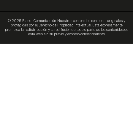
© 2025 Bainet Comunicación. Nuestros contenidos son obras originales y
protegidas por el Derecho de Propiedad Intelectual. Está expresamente
prohibida la redistribución y la redifusión de todo o parte de los contenidos de
esta web sin su previo y expreso consentimiento.