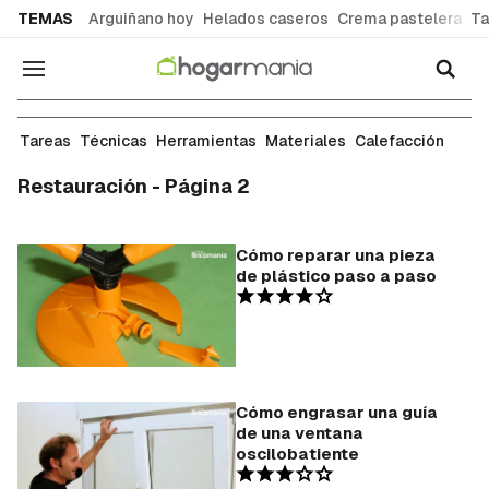
common.go-to-content
TEMAS
Arguiñano hoy
Helados caseros
Crema pastelera
Ta
Navegación
Tareas
Técnicas
Herramientas
Materiales
Calefacción
Restauración - Página 2
Cómo reparar una pieza
de plástico paso a paso
Cómo engrasar una guía
de una ventana
oscilobatiente