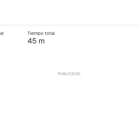
ad
Tiempo total
45 m
rdar como favorito
Contenido enviado
poder guardar como favorito, primero has de iniciar sesión con 
Gracias por suscribirte a nuestro boletín.