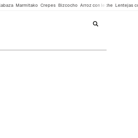
labaza
Marmitako
Crepes
Bizcocho
Arroz con leche
Lentejas c