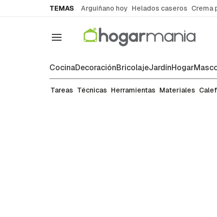
common.go-to-content
TEMAS
Arguiñano hoy
Helados caseros
Crema 
Navegación
Cocina
Decoración
Bricolaje
Jardín
Hogar
Masco
Restauración
Tareas
Técnicas
Herramientas
Materiales
Cale