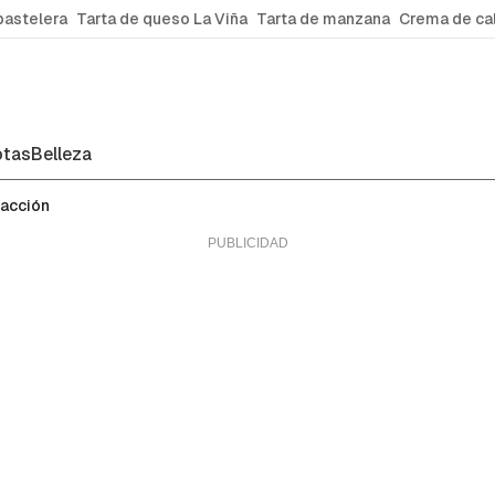
pastelera
Tarta de queso La Viña
Tarta de manzana
Crema de ca
tas
Belleza
facción