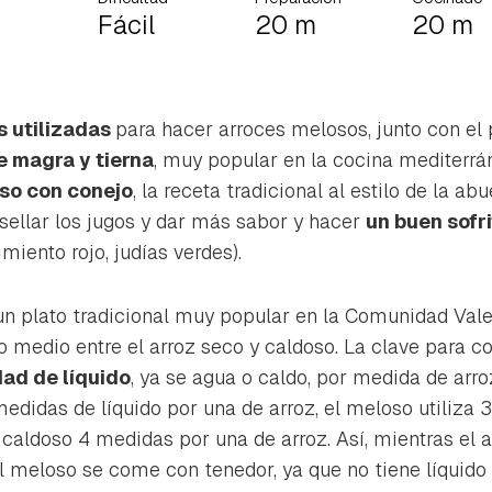
Fácil
20 m
20 m
s utilizadas
para hacer arroces melosos, junto con el p
e magra y tierna
, muy popular en la cocina mediterrá
so con conejo
, la receta tradicional al estilo de la abu
sellar los jugos y dar más sabor y hacer
un buen sofr
miento rojo, judías verdes).
n plato tradicional muy popular en la Comunidad Vale
o medio entre el arroz seco y caldoso. La clave para co
dad de líquido
, ya se agua o caldo, por medida de arroz
medidas de líquido por una de arroz, el meloso utiliza 
rdar como favorito
Contenido enviado
 caldoso 4 medidas por una de arroz. Así, mientras el 
 meloso se come con tenedor, ya que no tiene líquido 
poder guardar como favorito, primero has de iniciar sesión con 
Gracias por suscribirte a nuestro boletín.