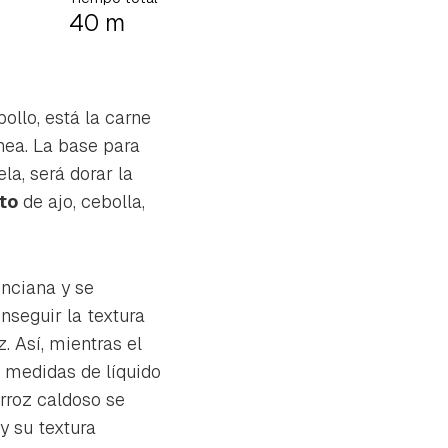
40 m
ollo, está la carne
nea. La base para
ela, será dorar la
ito
de ajo, cebolla,
nciana y se
nseguir la textura
. Así, mientras el
3 medidas de líquido
arroz caldoso se
y su textura
tu