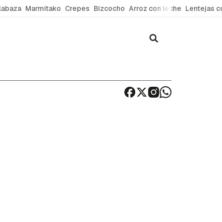
labaza
Marmitako
Crepes
Bizcocho
Arroz con leche
Lentejas c