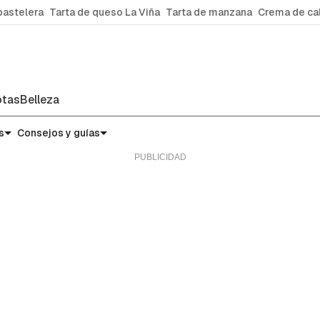
pastelera
Tarta de queso La Viña
Tarta de manzana
Crema de ca
tas
Belleza
s
Consejos y guías