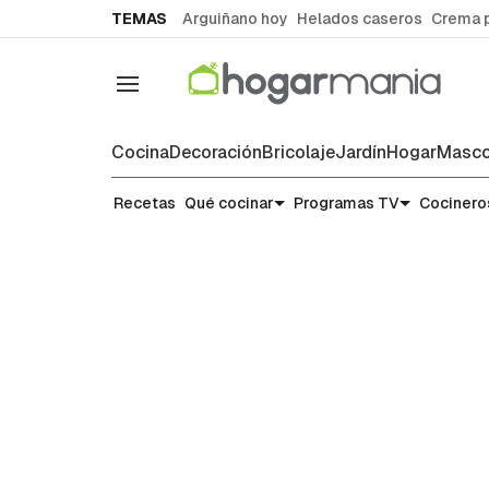
common.go-to-content
TEMAS
Arguiñano hoy
Helados caseros
Crema 
Navegación
Cocina
Decoración
Bricolaje
Jardín
Hogar
Masco
Recetas
Recetas
Qué cocinar
Programas TV
Cocinero