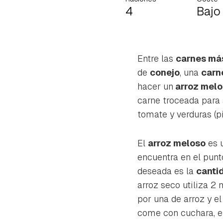
4
Bajo
Entre las
carnes má
de
conejo
, una
carn
hacer un
arroz melo
carne troceada para 
tomate y verduras (pi
El
arroz meloso
es u
encuentra en el punt
deseada es la
canti
arroz seco utiliza 2 
Gua
por una de arroz y el
come con cuchara, el
Para 