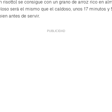
n risotto) se consigue con un grano de arroz rico en al
ta de Hogarmanía.
loso será el mismo que el caldoso, unos 17 minutos y
ACEPTAR
INICIAR SESIÓN
CANCELAR
ien antes de servir.