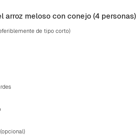
el arroz meloso con conejo (4 personas)
eferiblemente de tipo corto)
erdes
o
 (opcional)