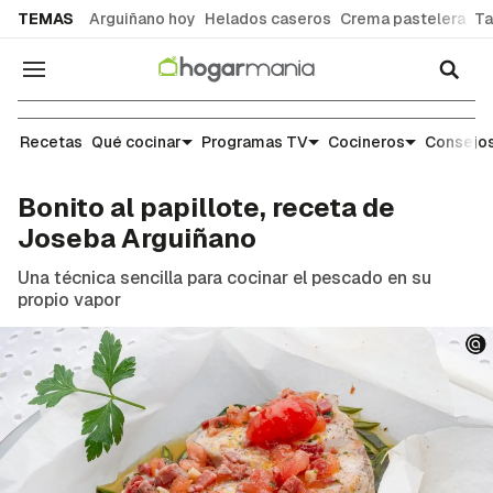
common.go-to-content
TEMAS
Arguiñano hoy
Helados caseros
Crema pastelera
Ta
Navegación
Recetas
Recetas
Qué cocinar
Programas TV
Cocineros
Consejos
Bonito al papillote, receta de
Joseba Arguiñano
Una técnica sencilla para cocinar el pescado en su
propio vapor