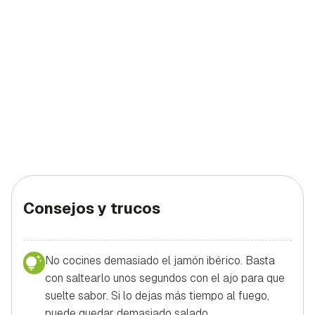
Gracias por suscribirte a nuestro boletín.
iniciar sesión con tu cuenta de Hogarmanía.
ACEPTAR
INICIAR SESIÓN
CANCELAR
Consejos y trucos
No cocines demasiado el jamón ibérico. Basta
con saltearlo unos segundos con el ajo para que
suelte sabor. Si lo dejas más tiempo al fuego,
puede quedar demasiado salado.