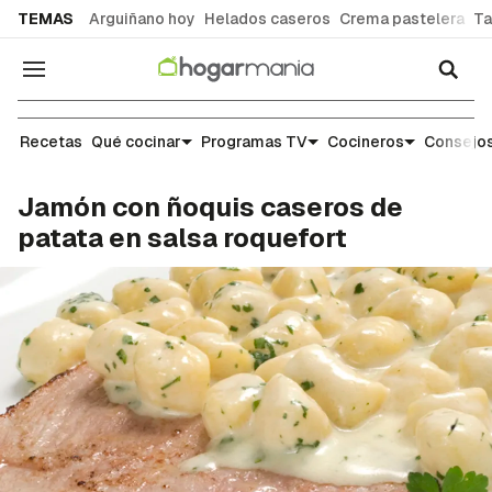
common.go-to-content
TEMAS
Arguiñano hoy
Helados caseros
Crema pastelera
Ta
Navegación
Recetas
Recetas
Qué cocinar
Programas TV
Cocineros
Consejos
Jamón con ñoquis caseros de
patata en salsa roquefort