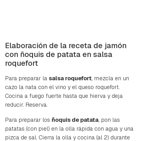
Para poder guardar como favorito, primero has de
Gracias por suscribirte a nuestro boletín.
iniciar sesión con tu cuenta de Hogarmanía.
ACEPTAR
INICIAR SESIÓN
CANCELAR
Elaboración de la receta de jamón
con ñoquis de patata en salsa
roquefort
Para preparar la
salsa roquefort
, mezcla en un
cazo la nata con el vino y el queso roquefort.
Cocina a fuego fuerte hasta que hierva y deja
reducir. Reserva.
Para preparar los
ñoquis de patata
, pon las
patatas (con piel) en la olla rápida con agua y una
pizca de sal. Cierra la olla y cocina (al 2) durante