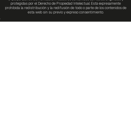
protegidas por el Derecho de Propiedad Intelectual. Está expresamente
prohibida la redistribución y la redifusión de todo o parte de los contenidos de
esta web sin su previo y expreso consentimiento.