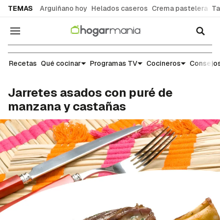
common.go-to-content
TEMAS
Arguiñano hoy
Helados caseros
Crema pastelera
Ta
Navegación
Recetas
Recetas
Qué cocinar
Programas TV
Cocineros
Consejos
Jarretes asados con puré de
manzana y castañas