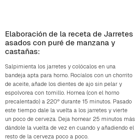
Para poder guardar como favorito, primero has de
Gracias por suscribirte a nuestro boletín.
iniciar sesión con tu cuenta de Hogarmanía.
ACEPTAR
INICIAR SESIÓN
CANCELAR
Elaboración de la receta de Jarretes
asados con puré de manzana y
castañas:
Salpimienta los jarretes y colócalos en una
bandeja apta para horno. Rocíalos con un chorrito
de aceite, añade los dientes de ajo sin pelar y
espolvorea con tomillo. Hornea (con el horno
precalentado) a 220º durante 15 minutos. Pasado
este tiempo dale la vuelta a los jarretes y vierte
un poco de cerveza. Deja hornear 25 minutos más
dándole la vuelta de vez en cuando y añadiendo el
resto de la cerveza poco a poco.