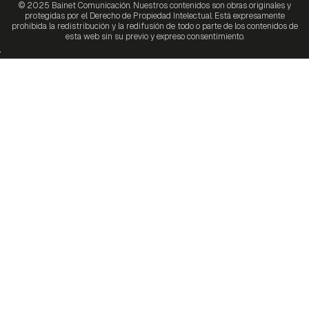
© 2025 Bainet Comunicación. Nuestros contenidos son obras originales y
protegidas por el Derecho de Propiedad Intelectual. Está expresamente
prohibida la redistribución y la redifusión de todo o parte de los contenidos de
esta web sin su previo y expreso consentimiento.