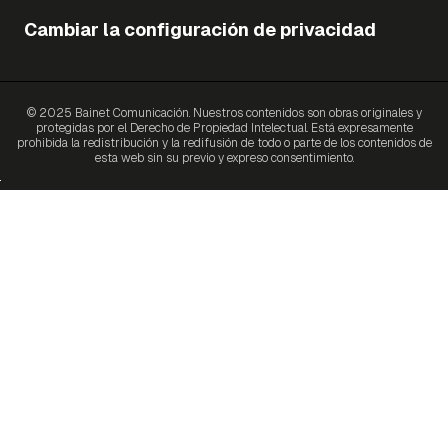
Cambiar la configuración de privacidad
© 2025 Bainet Comunicación. Nuestros contenidos son obras originales y
protegidas por el Derecho de Propiedad Intelectual. Está expresamente
prohibida la redistribución y la redifusión de todo o parte de los contenidos de
esta web sin su previo y expreso consentimiento.