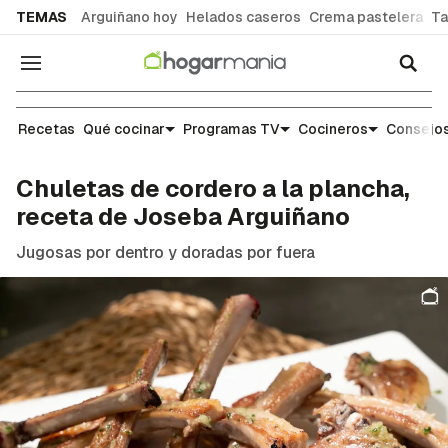
common.go-to-content
TEMAS
Arguiñano hoy
Helados caseros
Crema pastelera
Ta
Navegación
Recetas
Recetas
Qué cocinar
Programas TV
Cocineros
Consejos
Chuletas de cordero a la plancha,
receta de Joseba Arguiñano
Jugosas por dentro y doradas por fuera