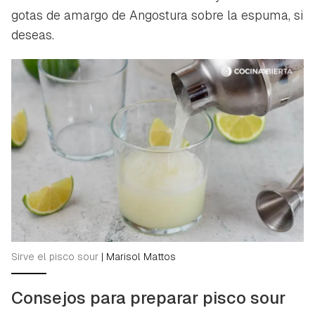
gotas de amargo de Angostura sobre la espuma, si
deseas.
Guardar como favorito
Contenido enviado
Para poder guardar como favorito, primero has de
Gracias por suscribirte a nuestro boletín.
iniciar sesión con tu cuenta de Hogarmanía.
ACEPTAR
INICIAR SESIÓN
CANCELAR
Sirve el pisco sour
|
Marisol Mattos
Consejos para preparar pisco sour