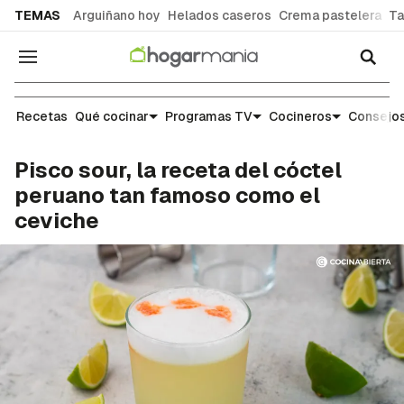
common.go-to-content
TEMAS
Arguiñano hoy
Helados caseros
Crema pastelera
Ta
Navegación
Recetas
Recetas
Qué cocinar
Programas TV
Cocineros
Consejos
Pisco sour, la receta del cóctel
peruano tan famoso como el
ceviche